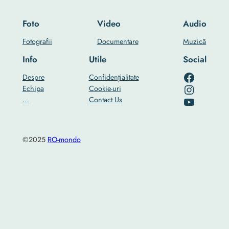
Foto
Video
Audio
Fotografii
Documentare
Muzică
Info
Utile
Social
RO-mondo's Facebook page
Despre
Confidențialitate
RO-mondo's Instagram profile
Echipa
Cookie-uri
RO-mondo's Youtube channel
…
Contact Us
©2025
RO-mondo