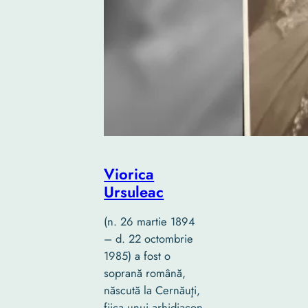
Viorica
Ursuleac
(n. 26 martie 1894
– d. 22 octombrie
1985) a fost o
soprană română,
născută la Cernăuţi,
fiica unui arhidiacon