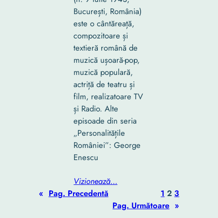
București, România)
este o cântăreață,
compozitoare și
textieră română de
muzică ușoară-pop,
muzică populară,
actriță de teatru și
film, realizatoare TV
și Radio. Alte
episoade din seria
„Personalitățile
României”: George
Enescu
Vizionează…
«
Pag. Precedentă
1
2
3
Pag. Următoare
»