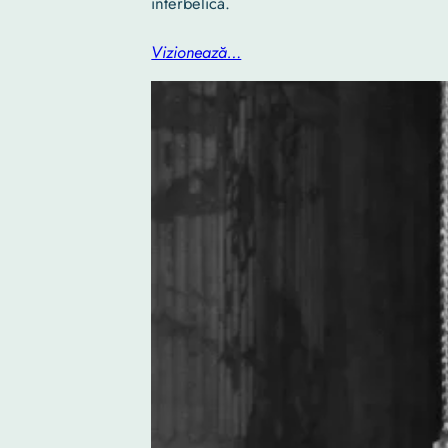
interbelică.
Vizionează…