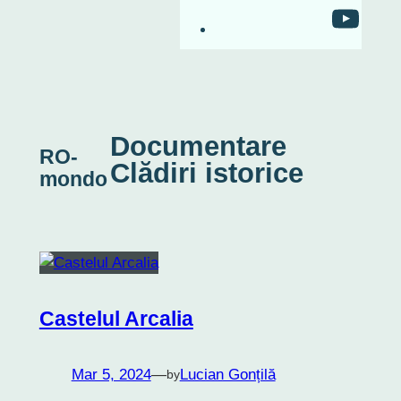
RO-mondo's Youtu
Documentare
RO-
Clădiri istorice
mondo
Castelul Arcalia
Mar 5, 2024
—
Lucian Gonțilă
by