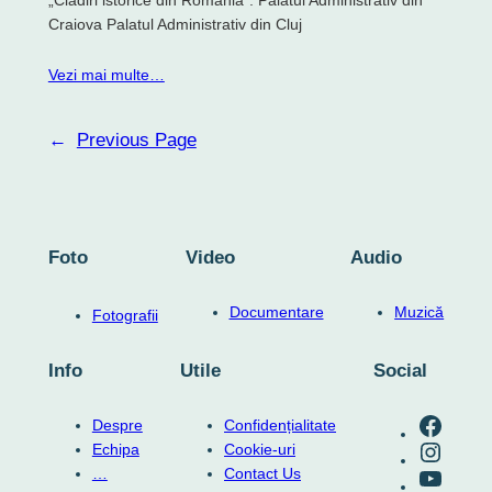
Craiova Palatul Administrativ din Cluj
Vezi mai multe…
←
Previous Page
Foto
Video
Audio
Documentare
Muzică
Fotografii
Info
Utile
Social
RO-mondo's Facebook page
Despre
Confidențialitate
RO-mondo's Instagram profile
Echipa
Cookie-uri
RO-mondo's Youtube channel
…
Contact Us