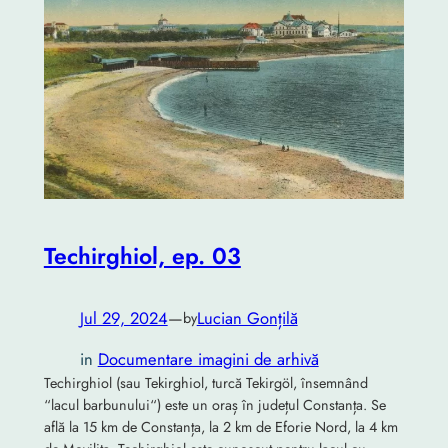
Techirghiol, ep. 03
Jul 29, 2024
—
Lucian Gonțilă
by
in
Documentare imagini de arhivă
Techirghiol (sau Tekirghiol, turcă Tekirgöl, însemnând
“lacul barbunului“) este un oraș în județul Constanța. Se
află la 15 km de Constanța, la 2 km de Eforie Nord, la 4 km