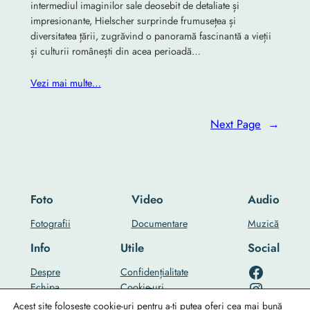
intermediul imaginilor sale deosebit de detaliate și
impresionante, Hielscher surprinde frumusețea și
diversitatea țării, zugrăvind o panoramă fascinantă a vieții
și culturii românești din acea perioadă…
Vezi mai multe…
Next Page
→
Foto
Video
Audio
Fotografii
Documentare
Muzică
Info
Utile
Social
RO-mondo's Facebook page
Despre
Confidențialitate
RO-mondo's Instagram profile
Echipa
Cookie-uri
RO-mondo's Youtube channel
…
Contact Us
Acest site folosește cookie-uri pentru a-ți putea oferi cea mai bună