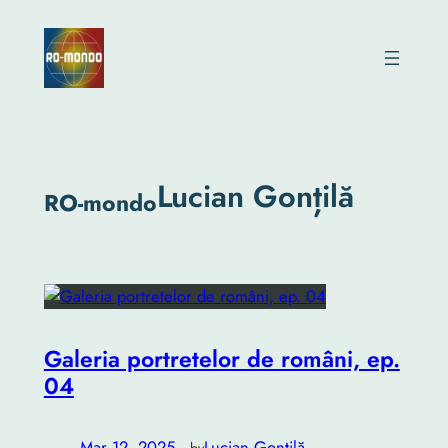
Skip
to
content
Lucian Gonțilă
RO-mondo
Galeria portretelor de români, ep.
04
Mar 12, 2025
—
Lucian Gonțilă
by