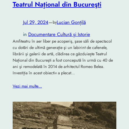
Teatrul Naţional din Bucureşti
Jul 29, 2024
—
Lucian Gonțilă
by
in
Documentare Cultură și Istorie
Amfiteatru în aer liber pe acoperiş, şase săli de spectacol
cu dotări de ultimă generaţie şi un labirint de cafenele,
librării şi galerii de artă, clădirea ce găzduiește Teatrul
Naţional din Bucureşti a fost concepută în urmă cu 40 de
ani şi remodelată în 2014 de arhitectul Romeo Belea.
Investiţia în acest obiectiv a plecat…
Vezi mai multe…