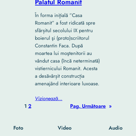
Palatul Romanit
În forma iniţială ”Casa
Romanit” a fost ridicată spre
sfârșitul secolului IX pentru
boierul şi (proto)scriitorul
Constantin Faca. După
moartea lui moştenitorii au
vândut casa (încă neterminată)
vistiernicului Romanit. Acesta
a desăvârșit construcția
amenajând interioare luxoase.
Vizionează…
1
2
Pag. Următoare
»
Foto
Video
Audio