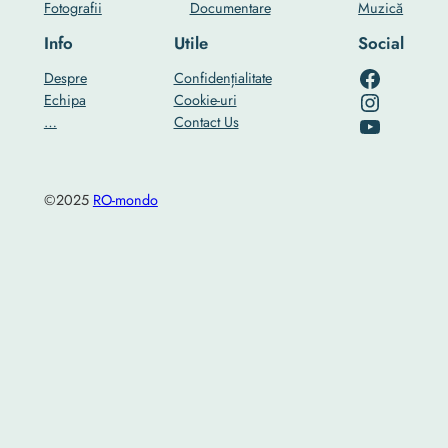
Fotografii
Documentare
Muzică
Info
Utile
Social
RO-mondo's Facebook page
Despre
Confidențialitate
RO-mondo's Instagram profile
Echipa
Cookie-uri
RO-mondo's Youtube channel
…
Contact Us
©2025
RO-mondo