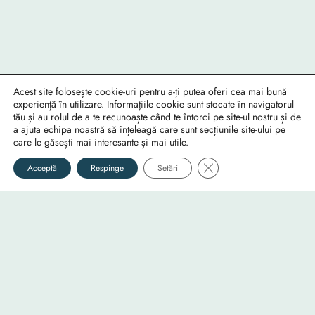
Acest site folosește cookie-uri pentru a-ți putea oferi cea mai bună
experiență în utilizare. Informațiile cookie sunt stocate în navigatorul
Foto
Video
Audio
tău și au rolul de a te recunoaște când te întorci pe site-ul nostru și de
a ajuta echipa noastră să înțeleagă care sunt secțiunile site-ului pe
Fotografii
Documentare
Muzică
care le găsești mai interesante și mai utile.
Info
Utile
Social
Close GDPR Cookie Ban
Acceptă
Respinge
Setări
RO-mondo's Facebook page
Despre
Confidențialitate
RO-mondo's Instagram profile
Echipa
Cookie-uri
RO-mondo's Youtube channel
…
Contact Us
©2025
RO-mondo