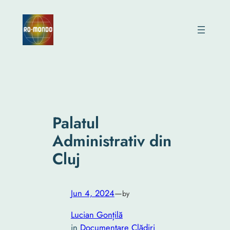
Skip
to
content
Palatul
Administrativ din
Cluj
Jun 4, 2024
—
by
Lucian Gonțilă
in
Documentare Clădiri