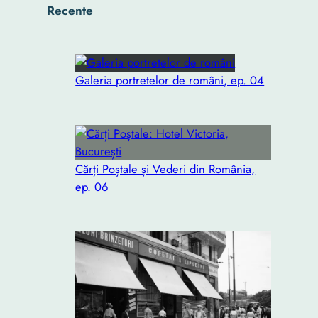
Recente
Galeria portretelor de români, ep. 04
Cărți Poștale și Vederi din România,
ep. 06