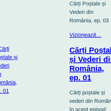
Cărți Poștale și
Vederi din
România, ep. 03
Vizionează…
Cărți Poșta
și Vederi d
România,
ep. 01
Cărți poștale și
vederi din Român
în acest episod: