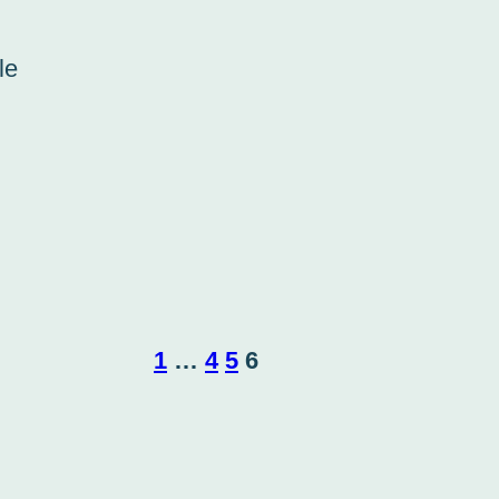
le
1
…
4
5
6