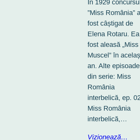
În 1929 concursu
”Miss România” 
fost câștigat de
Elena Rotaru. Ea
fost aleasă „Miss
Muscel” în acelaș
an. Alte episoade
din serie: Miss
România
interbelică, ep. 0
Miss România
interbelică,…
Vizionează…