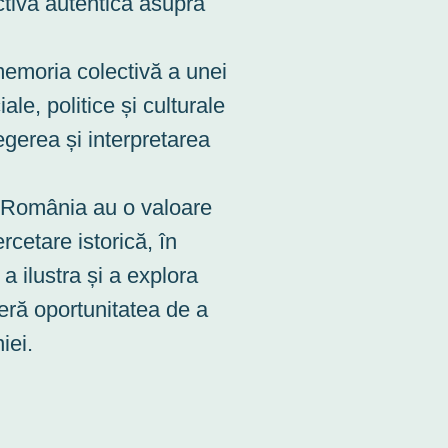
ctivă autentică asupra
emoria colectivă a unei
ale, politice și culturale
egerea și interpretarea
n România au o valoare
rcetare istorică, în
a ilustra și a explora
feră oportunitatea de a
iei.