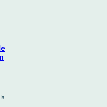
le
in
ia