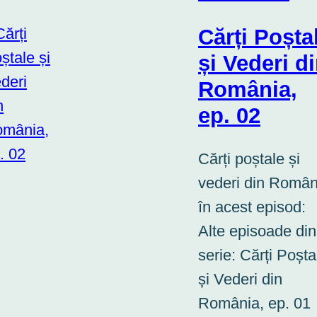
Cărți Poșta
și Vederi d
România,
ep. 02
Cărți poștale și
vederi din Român
în acest episod:
Alte episoade din
serie: Cărți Poșta
și Vederi din
România, ep. 01