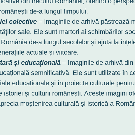
cative din trecutul României, oferind o perspe
i românești de-a lungul timpului.
ei colective
– Imaginile de arhivă păstrează m
ăților sale. Ele sunt martori ai schimbărilor soci
 România de-a lungul secolelor și ajută la înțel
nerațiile actuale și viitoare.
ară și educațională
– Imaginile de arhivă di
ațională semnificativă. Ele sunt utilizate în ce
ale educaționale și în proiecte culturale pentru 
 istoriei și culturii românești. Aceste imagini o
precia moștenirea culturală și istorică a Român