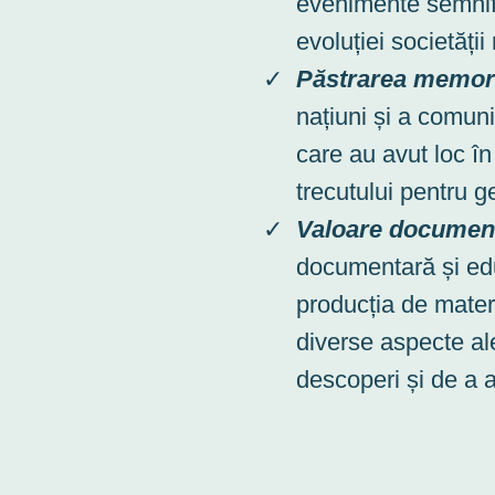
evenimente semnifi
evoluției societăți
Păstrarea memori
națiuni și a comunit
care au avut loc în
trecutului pentru ge
Valoare document
documentară și educ
producția de materi
diverse aspecte ale
descoperi și de a a