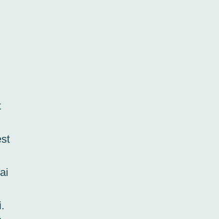
t
est
ai
i.