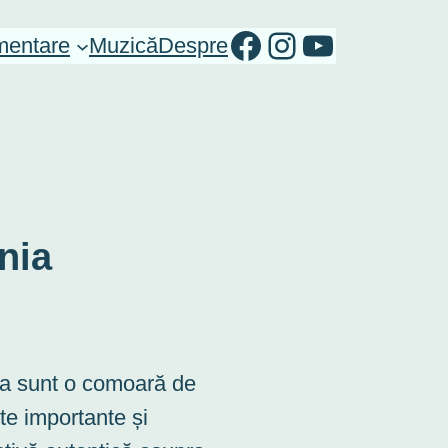
RO-mondo's Facebook page
RO-mondo's Instagram Profile
RO-mondo's Youtube channel
entare
Muzică
Despre
nia
ia sunt o comoară de
te importante și