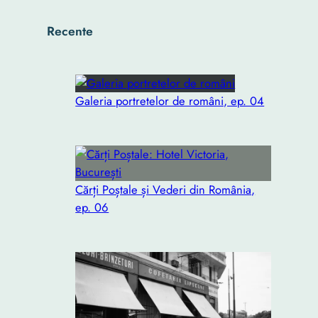
Recente
Galeria portretelor de români, ep. 04
Cărți Poștale și Vederi din România,
ep. 06