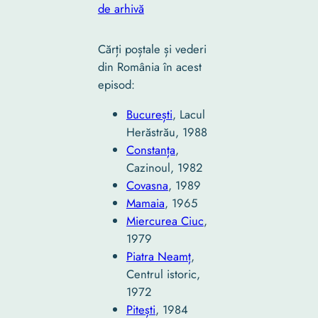
de arhivă
Cărți poștale și vederi
din România în acest
episod:
București
, Lacul
Herăstrău, 1988
Constanța
,
Cazinoul, 1982
Covasna
, 1989
Mamaia
, 1965
Miercurea Ciuc
,
1979
Piatra Neamț
,
Centrul istoric,
1972
Pitești
, 1984