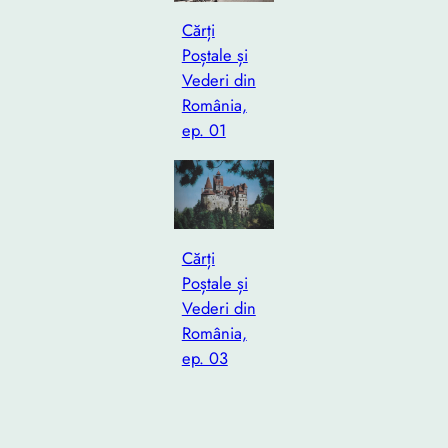
Cărți
Poștale și
Vederi din
România,
ep. 01
Cărți
Poștale și
Vederi din
România,
ep. 03