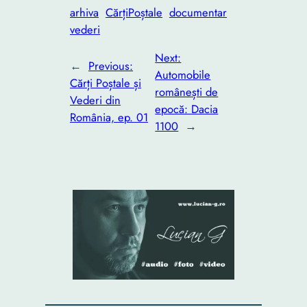
arhiva
CărțiPoștale
documentar
vederi
Next:
←
Previous:
Automobile
Cărți Poștale și
românești de
Vederi din
epocă: Dacia
România, ep. 01
1100
→