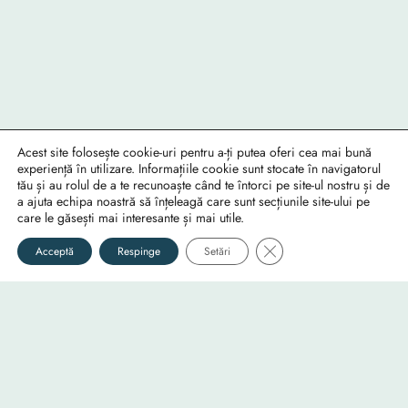
Foto
Video
Audio
Acest site folosește cookie-uri pentru a-ți putea oferi cea mai bună
experiență în utilizare. Informațiile cookie sunt stocate în navigatorul
Fotografii
Documentare
Muzică
tău și au rolul de a te recunoaște când te întorci pe site-ul nostru și de
a ajuta echipa noastră să înțeleagă care sunt secțiunile site-ului pe
Info
Utile
Social
care le găsești mai interesante și mai utile.
RO-mondo's Facebook page
Despre
Confidențialitate
Close GDPR Cookie Ban
Acceptă
Respinge
Setări
RO-mondo's Instagram profile
Echipa
Cookie-uri
RO-mondo's Youtube channel
…
Contact Us
©2025
RO-mondo