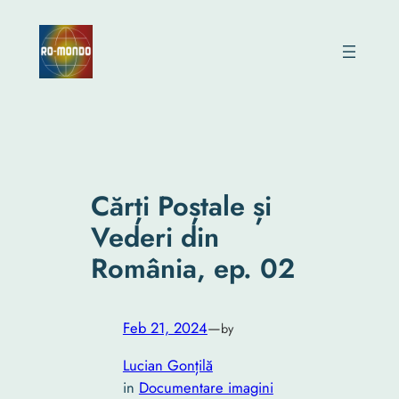
Skip
to
content
Cărți Poștale și
Vederi din
România, ep. 02
Feb 21, 2024
—
by
Lucian Gonțilă
in
Documentare imagini