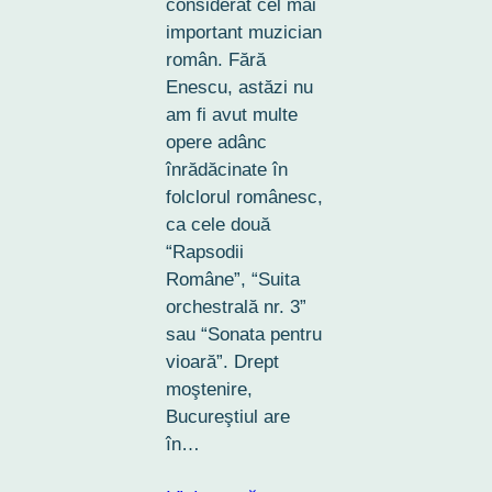
considerat cel mai
important muzician
român. Fără
Enescu, astăzi nu
am fi avut multe
opere adânc
înrădăcinate în
folclorul românesc,
ca cele două
“Rapsodii
Române”, “Suita
orchestrală nr. 3”
sau “Sonata pentru
vioară”. Drept
moştenire,
Bucureştiul are
în…