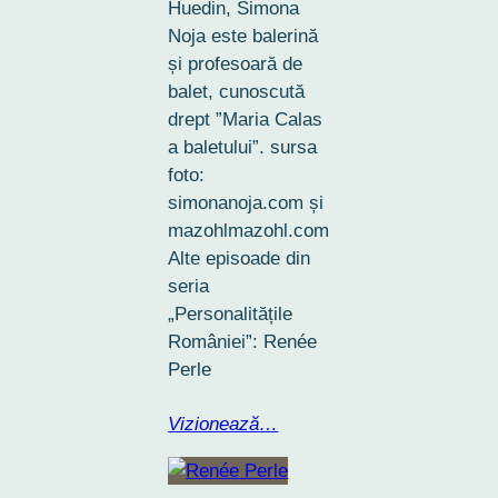
Huedin, Simona
Noja este balerină
și profesoară de
balet, cunoscută
drept ”Maria Calas
a baletului”. sursa
foto:
simonanoja.com și
mazohlmazohl.com
Alte episoade din
seria
„Personalitățile
României”: Renée
Perle
Vizionează…