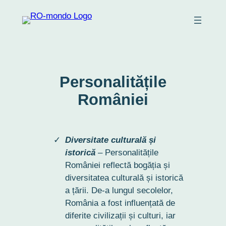
Skip
to
content
Personalitățile
României
Diversitate culturală și
istorică
– Personalitățile
României reflectă bogăția și
diversitatea culturală și istorică
a țării. De-a lungul secolelor,
România a fost influențată de
diferite civilizații și culturi, iar