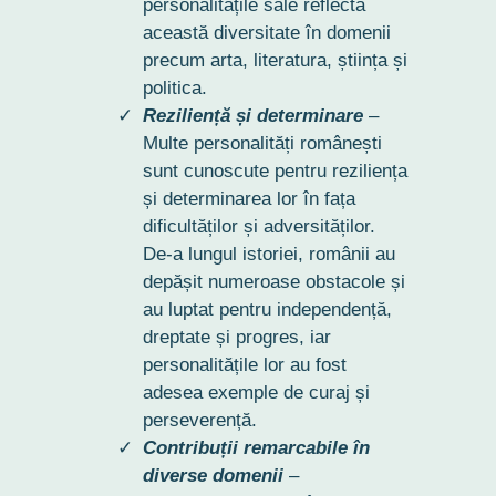
personalitățile sale reflectă
această diversitate în domenii
precum arta, literatura, știința și
politica.
Reziliență și determinare
–
Multe personalități românești
sunt cunoscute pentru reziliența
și determinarea lor în fața
dificultăților și adversităților.
De-a lungul istoriei, românii au
depășit numeroase obstacole și
au luptat pentru independență,
dreptate și progres, iar
personalitățile lor au fost
adesea exemple de curaj și
perseverență.
Contribuții remarcabile în
diverse domenii
–