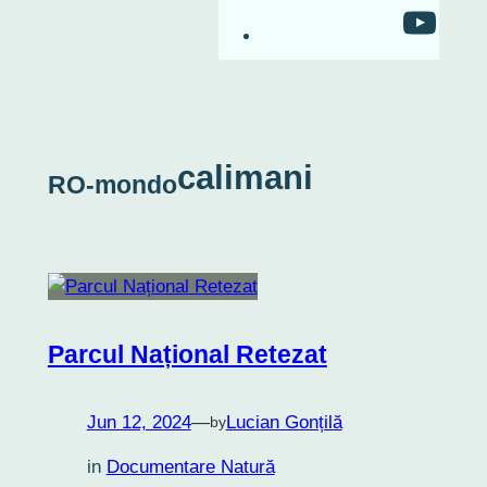
RO-mondo's Youtu
calimani
RO-mondo
Parcul Național Retezat
Jun 12, 2024
—
Lucian Gonțilă
by
in
Documentare Natură