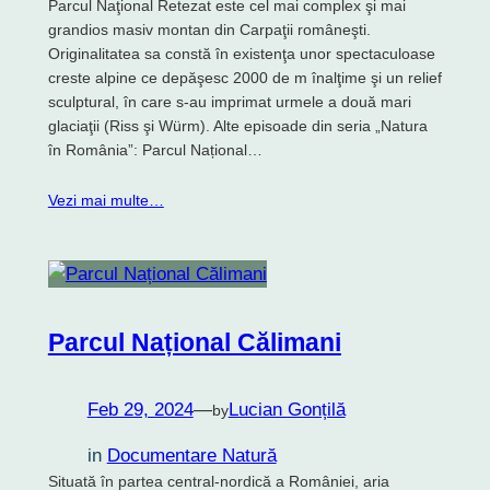
Parcul Naţional Retezat este cel mai complex şi mai
grandios masiv montan din Carpaţii româneşti.
Originalitatea sa constă în existenţa unor spectaculoase
creste alpine ce depăşesc 2000 de m înalţime şi un relief
sculptural, în care s-au imprimat urmele a două mari
glaciaţii (Riss şi Würm). Alte episoade din seria „Natura
în România”: Parcul Național…
Vezi mai multe…
Parcul Național Călimani
Feb 29, 2024
—
Lucian Gonțilă
by
in
Documentare Natură
Situată în partea central-nordică a României, aria