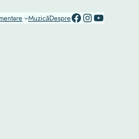
RO-mondo's Facebook page
RO-mondo's Instagram Profile
RO-mondo's Youtube channel
mentare
Muzică
Despre