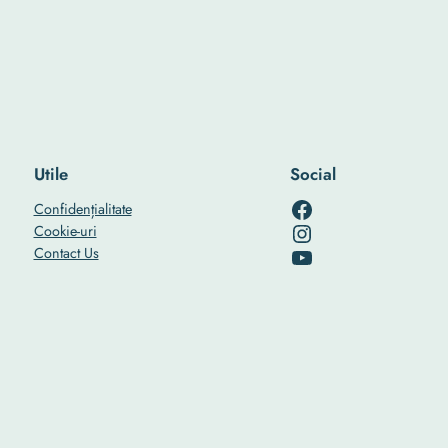
Utile
Social
RO-mondo's Facebook page
Confidențialitate
RO-mondo's Instagram profile
Cookie-uri
RO-mondo's Youtube channel
Contact Us