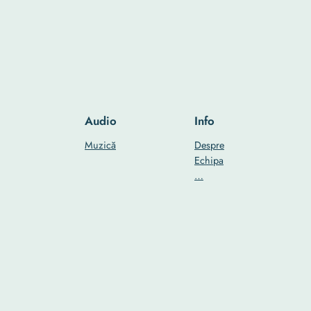
Audio
Info
Muzică
Despre
Echipa
…