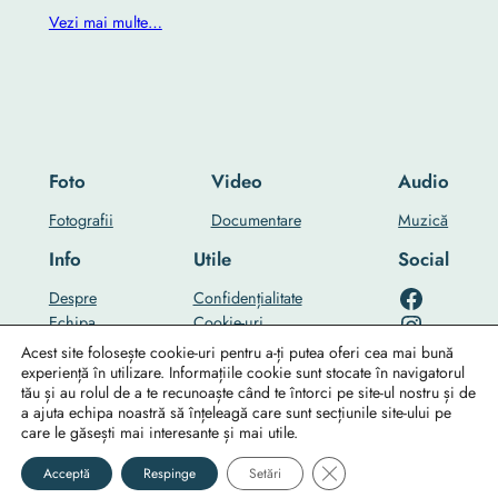
Vezi mai multe…
Foto
Video
Audio
Fotografii
Documentare
Muzică
Info
Utile
Social
RO-mondo's Facebook page
Despre
Confidențialitate
RO-mondo's Instagram profile
Echipa
Cookie-uri
RO-mondo's Youtube channel
…
Contact Us
Acest site folosește cookie-uri pentru a-ți putea oferi cea mai bună
experiență în utilizare. Informațiile cookie sunt stocate în navigatorul
tău și au rolul de a te recunoaște când te întorci pe site-ul nostru și de
a ajuta echipa noastră să înțeleagă care sunt secțiunile site-ului pe
care le găsești mai interesante și mai utile.
©2025
RO-mondo
Close GDPR Cookie Ban
Acceptă
Respinge
Setări