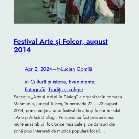
Festival Arte și Folcor, august
2014
Apr 2, 2024
—
Lucian Gonțilă
by
in
Cultură și istorie
, 
Evenimente
, 
Fotografii
, 
Tradiții și religie
Fundația „Arte și Artiști în Dialog” a organizat în comuna
Mahmudia, județul Tulcea, în perioada 22 – 23 august
2014, prima ediție a unui festival de arte și folcor intitulat
„Arte și Artiști Diallog”. Pe scenă au fost prezente mai
multe ansambluri folclorice muzicale și de dansuri din
zonă plus interpreți de muzică populară locali.…