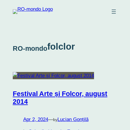
Skip
to
content
folclor
RO-mondo
Festival Arte și Folcor, august
2014
Apr 2, 2024
—
Lucian Gonțilă
by