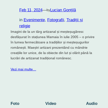
Feb 11, 2024
—
Lucian Gonțilă
by
in
Evenimente
, 
Fotografii
, 
Tradiții și
religie
Imagini de la un târg artizanal și meșteșugăresc
desfășurat în stațiunea Mamaia în iulie 2005 – o privire
în lumea fermecătoare a tradițiilor și meșteșugurilor
românești. Maeștri artizani prezentând cu mândrie
creațiile lor unice, de la obiecte din lut și olărit până la
lucrări de artizanat tradițional românesc.
Vezi mai multe…
Foto
Video
Audio