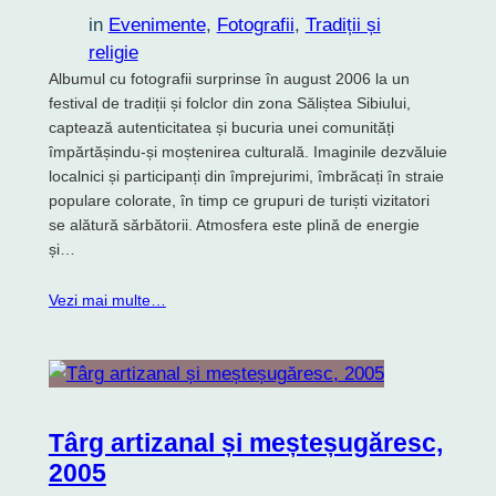
in
Evenimente
, 
Fotografii
, 
Tradiții și
religie
Albumul cu fotografii surprinse în august 2006 la un
festival de tradiții și folclor din zona Săliștea Sibiului,
captează autenticitatea și bucuria unei comunități
împărtășindu-și moștenirea culturală. Imaginile dezvăluie
localnici și participanți din împrejurimi, îmbrăcați în straie
populare colorate, în timp ce grupuri de turiști vizitatori
se alătură sărbătorii. Atmosfera este plină de energie
și…
Vezi mai multe…
Târg artizanal și meșteșugăresc,
2005