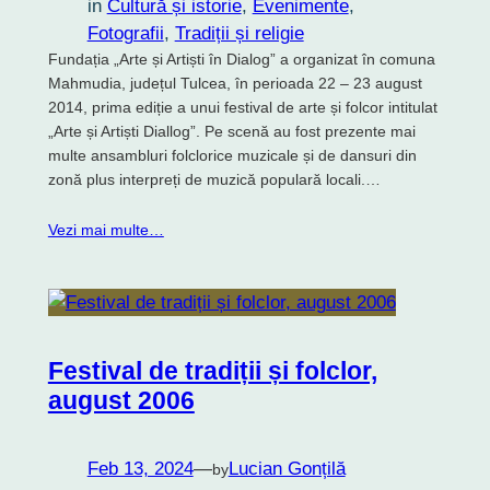
in
Cultură și istorie
, 
Evenimente
, 
Fotografii
, 
Tradiții și religie
Fundația „Arte și Artiști în Dialog” a organizat în comuna
Mahmudia, județul Tulcea, în perioada 22 – 23 august
2014, prima ediție a unui festival de arte și folcor intitulat
„Arte și Artiști Diallog”. Pe scenă au fost prezente mai
multe ansambluri folclorice muzicale și de dansuri din
zonă plus interpreți de muzică populară locali.…
Vezi mai multe…
Festival de tradiții și folclor,
august 2006
Feb 13, 2024
—
Lucian Gonțilă
by