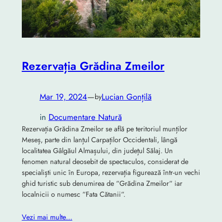
Rezervația Grădina Zmeilor
Mar 19, 2024
—
Lucian Gonțilă
by
in
Documentare Natură
Rezervația Grădina Zmeilor se află pe teritoriul munților
Meseș, parte din lanțul Carpaților Occidentali, lângă
localitatea Gâlgăul Almașului, din județul Sălaj. Un
fenomen natural deosebit de spectaculos, considerat de
specialiști unic în Europa, rezervația figurează într-un vechi
ghid turistic sub denumirea de “Grădina Zmeilor“ iar
localnicii o numesc “Fata Cătanii“.
Vezi mai multe…