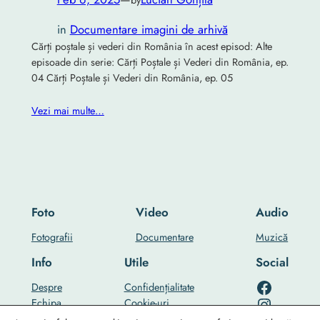
in
Documentare imagini de arhivă
Cărți poștale și vederi din România în acest episod: Alte
episoade din serie: Cărți Poștale și Vederi din România, ep.
04 Cărți Poștale și Vederi din România, ep. 05
Vezi mai multe…
Foto
Video
Audio
Fotografii
Documentare
Muzică
Info
Utile
Social
RO-mondo's Facebook page
Despre
Confidențialitate
RO-mondo's Instagram profile
Echipa
Cookie-uri
…
Contact Us