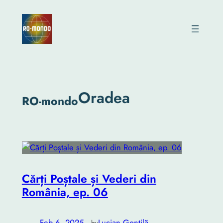
Skip
to
content
Oradea
RO-mondo
Cărți Poștale și Vederi din
România, ep. 06
Feb 6, 2025
—
Lucian Gonțilă
by