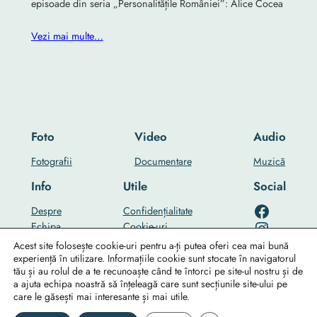
episoade din seria „Personalitățile României”: Alice Cocea
Vezi mai multe…
Foto
Video
Audio
Fotografii
Documentare
Muzică
Info
Utile
Social
RO-mondo's Facebook page
Despre
Confidențialitate
RO-mondo's Instagram profile
Echipa
Cookie-uri
RO-mondo's Youtube channel
…
Contact Us
Acest site folosește cookie-uri pentru a-ți putea oferi cea mai bună
experiență în utilizare. Informațiile cookie sunt stocate în navigatorul
tău și au rolul de a te recunoaște când te întorci pe site-ul nostru și de
a ajuta echipa noastră să înțeleagă care sunt secțiunile site-ului pe
care le găsești mai interesante și mai utile.
©2025
RO-mondo