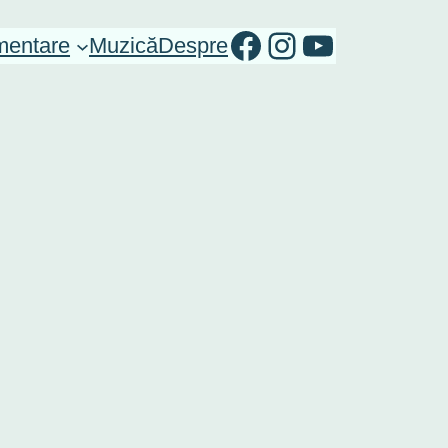
RO-mondo's Facebook page
RO-mondo's Instagram Profile
RO-mondo's Youtube channel
entare
Muzică
Despre