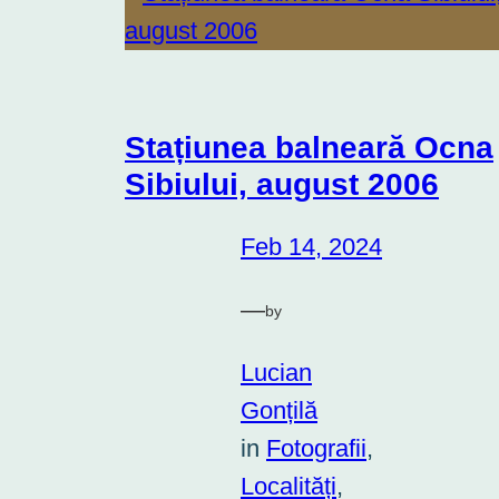
Stațiunea balneară Ocna
Sibiului, august 2006
Feb 14, 2024
—
by
Lucian
Gonțilă
in
Fotografii
, 
Localități
, 