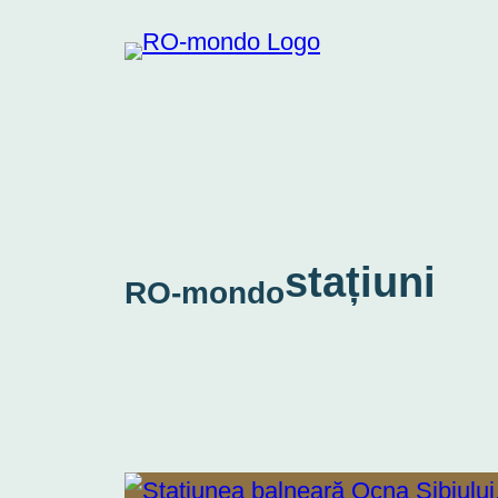
Skip
to
content
stațiuni
RO-mondo