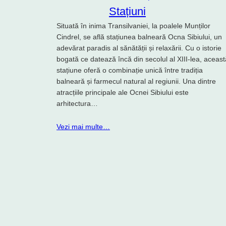
Stațiuni
Situată în inima Transilvaniei, la poalele Munților
Cindrel, se află stațiunea balneară Ocna Sibiului, un
adevărat paradis al sănătății și relaxării. Cu o istorie
bogată ce datează încă din secolul al XIII-lea, aceast
stațiune oferă o combinație unică între tradiția
balneară și farmecul natural al regiunii. Una dintre
atracțiile principale ale Ocnei Sibiului este
arhitectura…
Vezi mai multe…