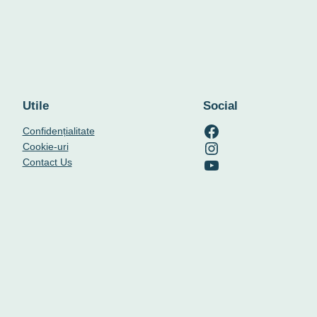
Utile
Social
RO-mondo's Facebook page
Confidențialitate
RO-mondo's Instagram profile
Cookie-uri
RO-mondo's Youtube channel
Contact Us