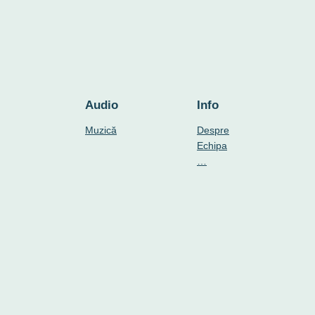
Audio
Info
Muzică
Despre
Echipa
…