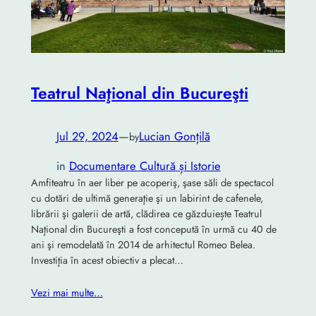
Teatrul Naţional din Bucureşti
Jul 29, 2024
—
Lucian Gonțilă
by
in
Documentare Cultură și Istorie
Amfiteatru în aer liber pe acoperiş, şase săli de spectacol
cu dotări de ultimă generaţie şi un labirint de cafenele,
librării şi galerii de artă, clădirea ce găzduiește Teatrul
Naţional din Bucureşti a fost concepută în urmă cu 40 de
ani şi remodelată în 2014 de arhitectul Romeo Belea.
Investiţia în acest obiectiv a plecat…
Vezi mai multe…