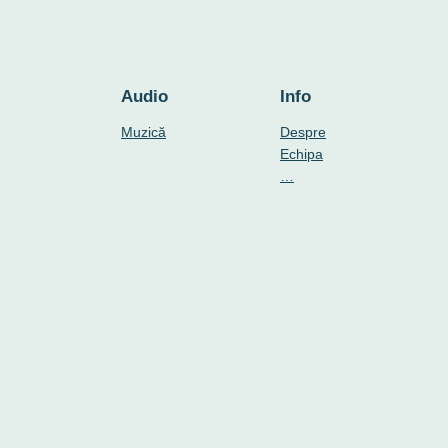
Audio
Info
Muzică
Despre
Echipa
…