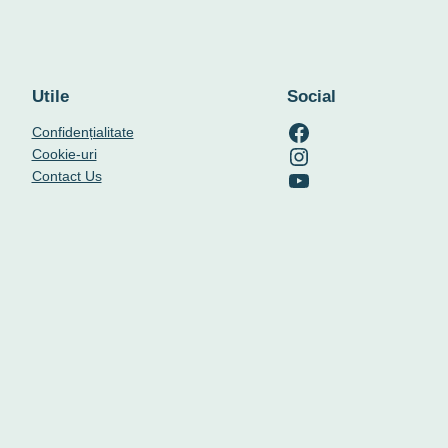
Utile
Social
RO-mondo's Facebook page
Confidențialitate
RO-mondo's Instagram profile
Cookie-uri
RO-mondo's Youtube channel
Contact Us