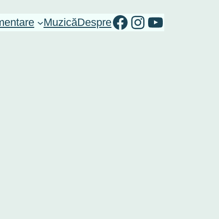
RO-mondo's Facebook page
RO-mondo's Instagram Profile
RO-mondo's Youtube channel
entare
Muzică
Despre