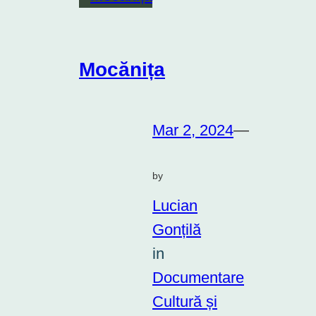
Mocănița
Mar 2, 2024
—
by
Lucian
Gonțilă
in
Documentare
Cultură și