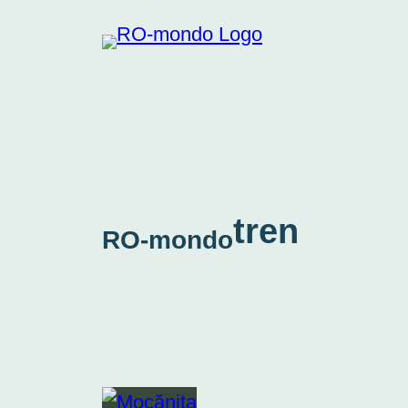
Skip
to
content
tren
RO-mondo