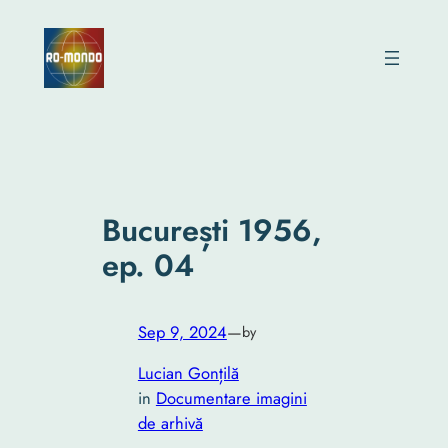
Skip
to
content
București 1956,
ep. 04
Sep 9, 2024
—
by
Lucian Gonțilă
in
Documentare imagini
de arhivă