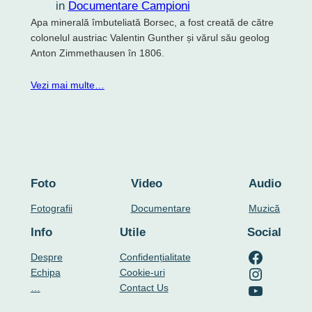
in
Documentare Campioni
Apa minerală îmbuteliată Borsec, a fost creată de către
colonelul austriac Valentin Gunther și vărul său geolog
Anton Zimmethausen în 1806.
Vezi mai multe…
Foto
Video
Audio
Fotografii
Documentare
Muzică
Info
Utile
Social
RO-mondo's Facebook page
Despre
Confidențialitate
RO-mondo's Instagram profile
Echipa
Cookie-uri
RO-mondo's Youtube channel
…
Contact Us