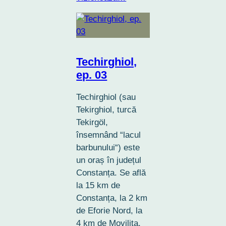
Techirghiol,
ep. 03
Techirghiol (sau
Tekirghiol, turcă
Tekirgöl,
însemnând “lacul
barbunului“) este
un oraș în județul
Constanța. Se află
la 15 km de
Constanța, la 2 km
de Eforie Nord, la
4 km de Movilița.