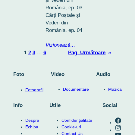
și Vederi din
România, ep. 03
Cărți Poștale și
Vederi din
România, ep. 04
Vizionează…
1
2
3
…
6
Pag. Următoare
»
Foto
Video
Audio
Documentare
Muzică
Fotografii
Info
Utile
Social
RO-mondo's Facebook page
Despre
Confidențialitate
RO-mondo's Instagram profile
Echipa
Cookie-uri
RO-mondo's Youtube channel
…
Contact Us