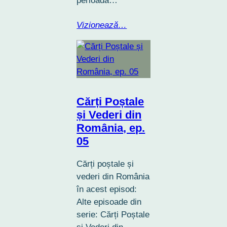
perioadă…
Vizionează…
Cărți Poștale
și Vederi din
România, ep.
05
Cărți poștale și
vederi din România
în acest episod:
Alte episoade din
serie: Cărți Poștale