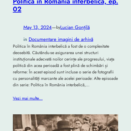
Politica în România interbelică, ep.
02
May 13, 2024
—
Lucian Gonțilă
by
in
Documentare imagini de arhivă
Politica în România interbelică a fost de o complexitate
deosebită. Căutându-se asigurarea unei structuri
instituționale adecvată noilor cerințe ale progresului, viața
politică din acea perioadă a fost plină de schimbări și
reforme: În acest episod sunt incluse o serie de fotografii
cu personalități marcante ale acelei perioade: Alte episoade
din serie: Politica în România interbelică,…
Vezi mai multe…