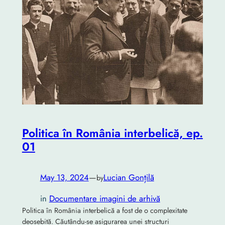
Politica în România interbelică, ep.
01
May 13, 2024
—
Lucian Gonțilă
by
in
Documentare imagini de arhivă
Politica în România interbelică a fost de o complexitate
deosebită. Căutându-se asigurarea unei structuri