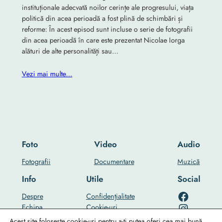
instituționale adecvată noilor cerințe ale progresului, viața
politică din acea perioadă a fost plină de schimbări și
reforme: În acest episod sunt incluse o serie de fotografii
din acea perioadă în care este prezentat Nicolae Iorga
alături de alte personalități sau…
Vezi mai multe…
Foto
Video
Audio
Fotografii
Documentare
Muzică
Info
Utile
Social
RO-mondo's Facebook page
Despre
Confidențialitate
RO-mondo's Instagram profile
Echipa
Cookie-uri
RO-mondo's Youtube channel
…
Contact Us
Acest site folosește cookie-uri pentru a-ți putea oferi cea mai bună