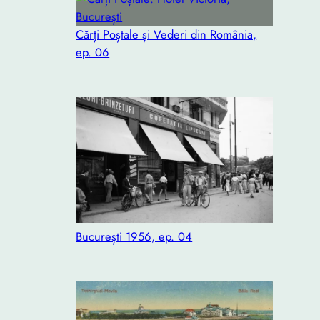
Cărți Poștale și Vederi din România,
ep. 06
București 1956, ep. 04