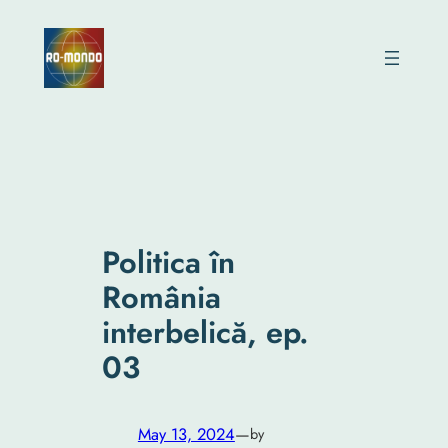
Skip
to
content
Politica în
România
interbelică, ep.
03
May 13, 2024
—
by