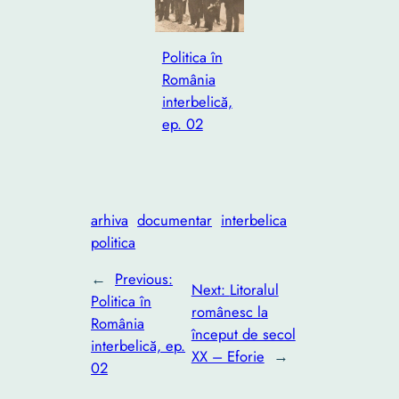
Politica în
România
interbelică,
ep. 02
arhiva
documentar
interbelica
politica
←
Previous:
Next:
Litoralul
Politica în
românesc la
România
început de secol
interbelică, ep.
XX – Eforie
→
02