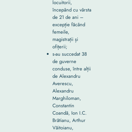
locuitorii,
începând cu vârsta
de 21 de ani –
excepție făcând
femeile,
magistrații și
ofițerii;
s-au succedat 38
de guverne
conduse, între alții
de Alexandru
Averescu,
Alexandru
Marghiloman,
Constantin
Coandă, Ion I.C.
Brătianu, Arthur
Văitoianu,