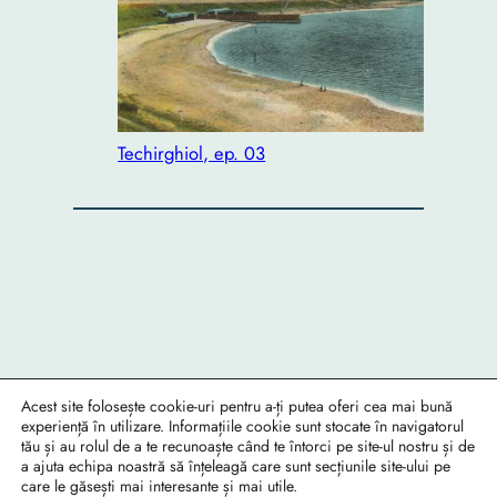
Techirghiol, ep. 03
Acest site folosește cookie-uri pentru a-ți putea oferi cea mai bună
experiență în utilizare. Informațiile cookie sunt stocate în navigatorul
tău și au rolul de a te recunoaște când te întorci pe site-ul nostru și de
a ajuta echipa noastră să înțeleagă care sunt secțiunile site-ului pe
care le găsești mai interesante și mai utile.