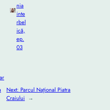
nia
inte
rbel
ică,
ep.
03
ar
a
Next:
Parcul Naţional Piatra
Craiului
→