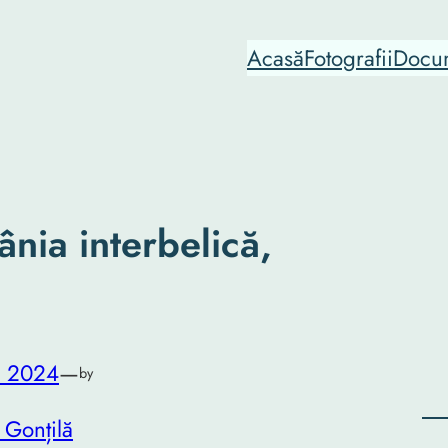
Acasă
Fotografii
Docu
nia interbelică,
, 2024
—
by
 Gonțilă