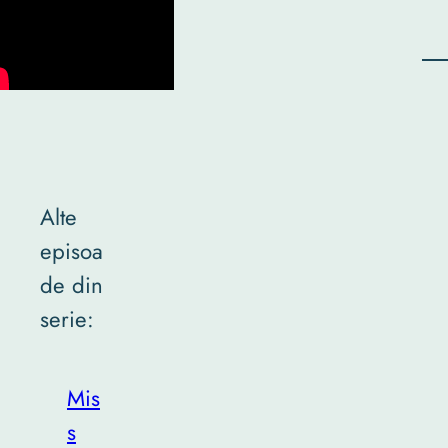
Alte
episoa
de din
serie:
Mis
s