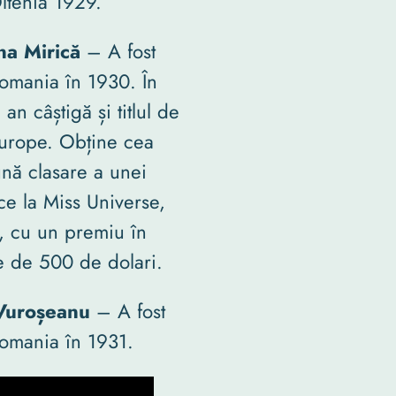
ltenia 1929.
na Mirică
– A fost
omania în 1930. În
 an câștigă și titlul de
urope. Obține cea
nă clasare a unei
e la Miss Universe,
II, cu un premiu în
e de 500 de dolari.
 Vuroșeanu
– A fost
omania în 1931.