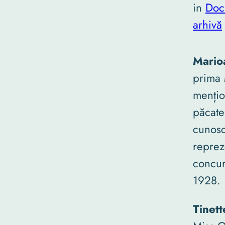
in
Doc
arhivă
Mario
prima
mențio
păcate
cunosc
reprez
concur
1928.
Tinet