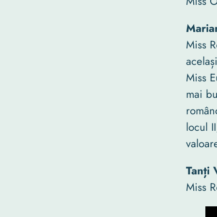
Miss O
Maria
Miss R
același
Miss E
mai bu
românc
locul 
valoar
Tanți
Miss R