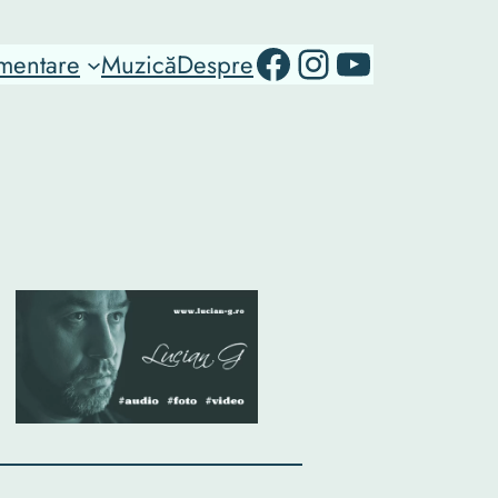
RO-mondo's Facebook page
RO-mondo's Instagram Profile
RO-mondo's Youtube channel
mentare
Muzică
Despre