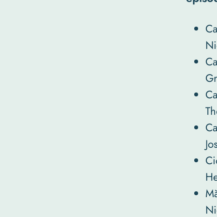
Ca
Ni
Ca
Gr
Ca
Th
Ca
Jo
Ci
He
Mă
Ni