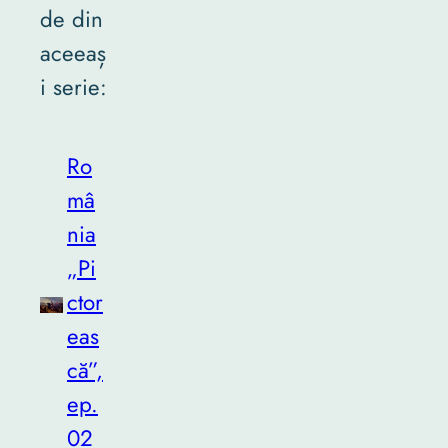
de din
aceeaș
i serie:
Ro
mâ
nia
„Pi
ctor
eas
că”,
ep.
02