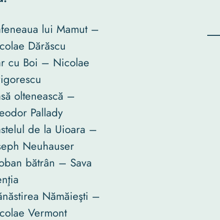
feneaua lui Mamut –
colae Dărăscu
r cu Boi – Nicolae
igorescu
să oltenească –
eodor Pallady
stelul de la Uioara –
seph Neuhauser
oban bătrân – Sava
nţia
năstirea Nămăieşti –
colae Vermont