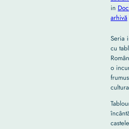
in
Doc
arhivă
Seria 
cu tabl
Români
o incu
frumus
cultura
Tablou
încântă
castel