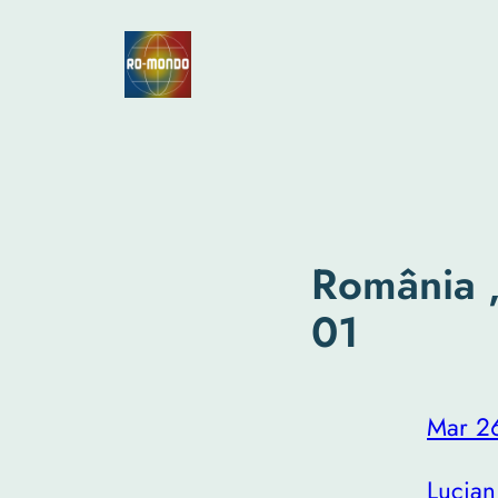
Skip
to
content
România „
01
Mar 2
Lucian