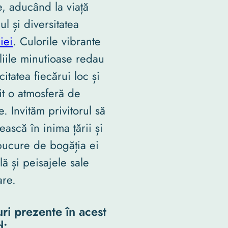
ce, aducând la viață
l și diversitatea
iei
. Culorile vibrante
aliile minutioase redau
citatea fiecărui loc și
it o atmosferă de
. Invităm privitorul să
ească în inima țării și
bucure de bogăția ei
lă și peisajele sale
are.
ri prezente în acest
d: