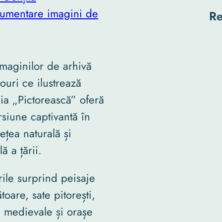
umentare imagini de
Re
imaginilor de arhivă
ouri ce ilustrează
a „Pictorească” oferă
rsiune captivantă în
ețea naturală și
lă a țării.
rile surprind peisaje
toare, sate pitorești,
e medievale și orașe