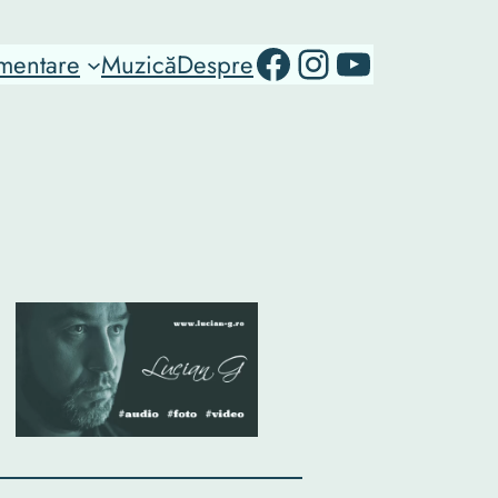
RO-mondo's Facebook page
RO-mondo's Instagram Profile
RO-mondo's Youtube channel
mentare
Muzică
Despre