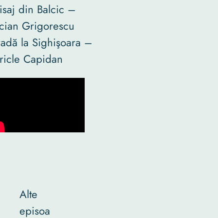
isaj din Balcic –
cian Grigorescu
radă la Sighişoara –
ricle Capidan
Alte
episoa