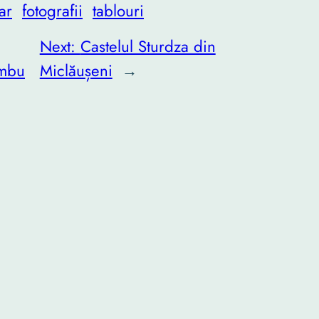
ar
fotografii
tablouri
Next:
Castelul Sturdza din
âmbu
Miclăușeni
→