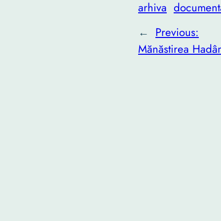
arhiva
document
←
Previous:
Mănăstirea Had