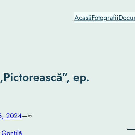
Acasă
Fotografii
Docu
Pictorească”, ep.
6, 2024
—
by
 Gonțilă