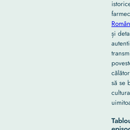
istori
farmecu
Român
și det
autenti
transm
poveste
călător
să se 
cultura
uimito
Tablou
episo