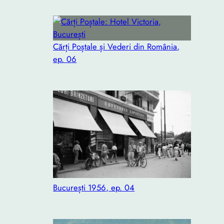
Cărți Poștale și Vederi din România,
ep. 06
București 1956, ep. 04