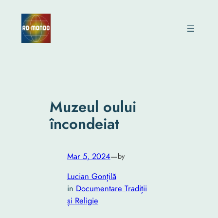
Skip
to
content
Muzeul oului
încondeiat
Mar 5, 2024
—
by
Lucian Gonțilă
in
Documentare Tradiții
și Religie