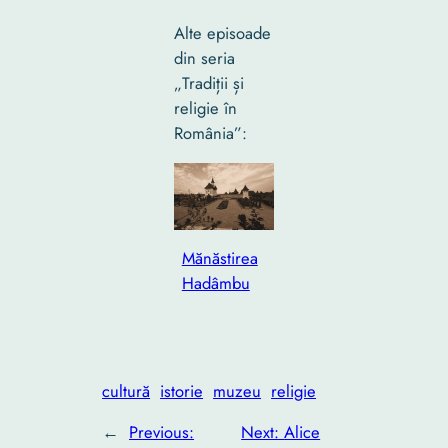
Alte episoade
din seria
„Tradiții și
religie în
România”:
Mănăstirea
Hadâmbu
cultură
istorie
muzeu
religie
←
Previous:
Next:
Alice