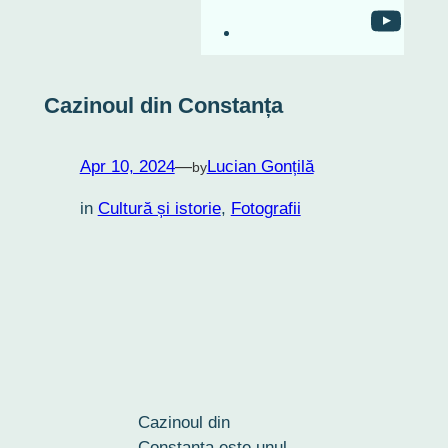
RO-mondo's Youtu
Cazinoul din Constanța
Apr 10, 2024
—
Lucian Gonțilă
by
in
Cultură și istorie
, 
Fotografii
Cazinoul din
Constanța este unul