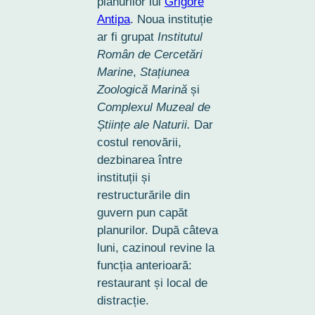
planurilor lui
Grigore
Antipa
. Noua instituție
ar fi grupat
Institutul
Român de Cercetări
Marine
,
Stațiunea
Zoologică Marină
și
Complexul Muzeal de
Științe ale Naturii.
Dar
costul renovării,
dezbinarea între
instituții și
restructurările din
guvern pun capăt
planurilor. După câteva
luni, cazinoul revine la
funcția anterioară:
restaurant și local de
distracție.