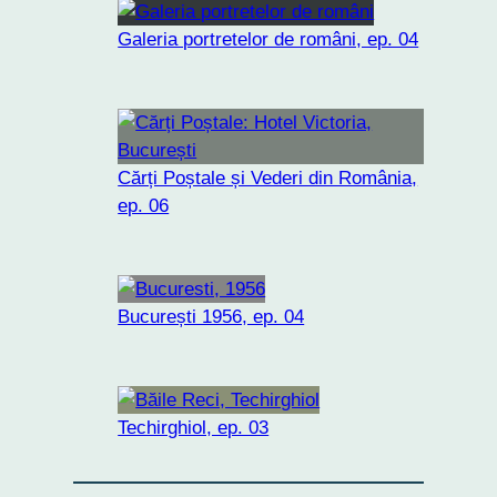
Galeria portretelor de români, ep. 04
Cărți Poștale și Vederi din România,
ep. 06
București 1956, ep. 04
Techirghiol, ep. 03