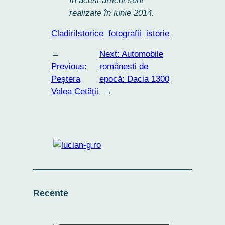
în acest articol sunt
realizate în iunie 2014.
CladiriIstorice
fotografii
istorie
←
Next:
Automobile
Previous:
românești de
Peştera
epocă: Dacia 1300
Valea Cetăţii
→
Recente