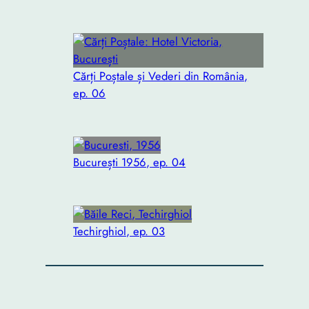
Cărți Poștale și Vederi din România,
ep. 06
București 1956, ep. 04
Techirghiol, ep. 03