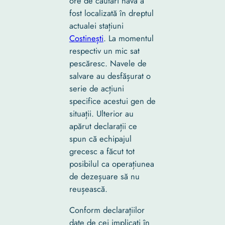
ore de căutări nava a
fost localizată în dreptul
actualei stațiuni
Costinești
. La momentul
respectiv un mic sat
pescăresc. Navele de
salvare au desfășurat o
serie de acțiuni
specifice acestui gen de
situații. Ulterior au
apărut declarații ce
spun că echipajul
grecesc a făcut tot
posibilul ca operațiunea
de dezeșuare să nu
reușească.
Conform declarațiilor
date de cei implicați în