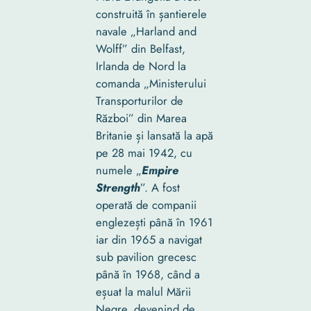
construită în șantierele
navale „Harland and
Wolff” din Belfast,
Irlanda de Nord la
comanda „Ministerului
Transporturilor de
Război” din Marea
Britanie și lansată la apă
pe 28 mai 1942, cu
numele „
Empire
Strength
”. A fost
operată de companii
englezești până în 1961
iar din 1965 a navigat
sub pavilion grecesc
până în 1968, când a
eșuat la malul Mării
Negre, devenind de