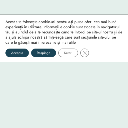
Acest site folosește cookie-uri pentru a-ți putea oferi cea mai bună
experiență în utilizare. Informațiile cookie sunt stocate în navigatorul
tău și au rolul de a te recunoaște când te întorci pe site-ul nostru și de
a ajuta echipa noastră să înțeleagă care sunt secțiunile site-ului pe
care le găsești mai interesante și mai utile.
Close GDPR Cookie Ban
Acceptă
Respinge
Setări
Foto
Video
Audio
Fotografii
Documentare
Muzică
Info
Utile
Social
RO-mondo's Facebook page
Despre
Confidențialitate
RO-mondo's Instagram profile
Echipa
Cookie-uri
RO-mondo's Youtube channel
…
Contact Us