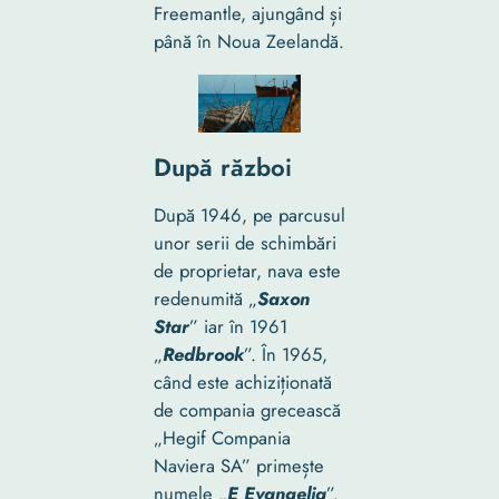
Freemantle, ajungând și
până în Noua Zeelandă.
După război
După 1946, pe parcusul
unor serii de schimbări
de proprietar, nava este
redenumită „
Saxon
Star
” iar în 1961
„
Redbrook
”. În 1965,
când este achiziționată
de compania grecească
„Hegif Compania
Naviera SA” primește
numele „
E Evangelia
”.