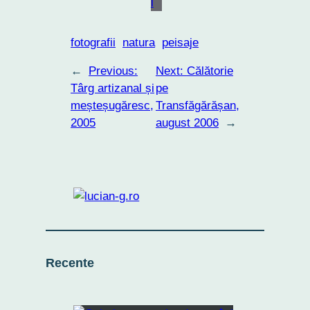
fotografii
natura
peisaje
←
Previous:
Next:
Călătorie
Târg artizanal și
pe
meșteșugăresc,
Transfăgărășan,
2005
august 2006
→
Recente