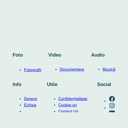
Foto
Video
Audio
Documentare
Muzică
Fotografii
Info
Utile
Social
RO-mondo's Facebook page
Despre
Confidențialitate
RO-mondo's Instagram profile
Echipa
Cookie-uri
RO-mondo's Youtube channel
…
Contact Us