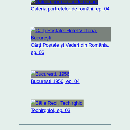
Galeria portretelor de români, ep. 04
Cărți Poștale și Vederi din România,
ep. 06
București 1956, ep. 04
Techirghiol, ep. 03