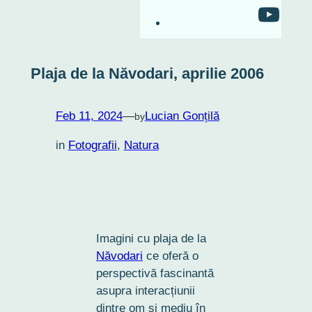
RO-mondo's Youtu
Plaja de la Năvodari, aprilie 2006
Feb 11, 2024
—
Lucian Gonțilă
by
in
Fotografii
, 
Natura
Imagini cu plaja de la
Năvodari
ce oferă o
perspectivă fascinantă
asupra interacțiunii
dintre om și mediu în