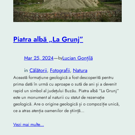
Piatra albă „La Grunj”
Mar 25, 2024
—
Lucian Gonțilă
by
in
Călătorii
, 
Fotografii
, 
Natura
Această formațiune geologică a fost descoperită pentru
prima dată în urmă cu aproape o sută de ani și a devenit
rapid un simbol al județului Buzău. Piatra albă “La Grunj”
este un monument al naturii cu statut de rezervație
geologică. Are o origine geologică și o compoziție unică,
ce a atras atenția oamenilor de știință…
Vezi mai multe…