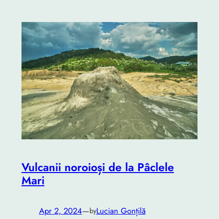
Vulcanii noroioși de la Pâclele
Mari
Apr 2, 2024
—
Lucian Gonțilă
by