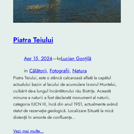
Piatra Teiului
Apr 15, 2024
—
Lucian Gonțilă
by
in
Călătorii
, 
Fotografii
, 
Natura
Piatra Teiului, este o stâncă calcaroasă aflată la capătul
actualului bazin al lacului de acumulare Izvorul Muntelui,
cuibărit de-a lungul încântătorului râu Bistrița. Această
minune a naturii a fost declarată monument al naturii,
categoria IUCN III, încă din anul 1951, actualmente având
statut de rezervație geologică. Localizare Situată la mică
distanță în amonte de confluența…
Vezi mai multe…