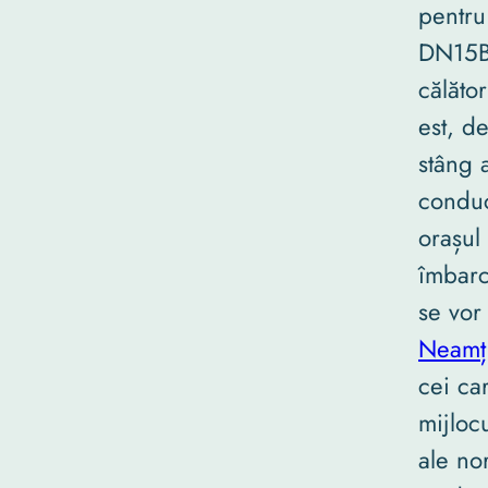
pentru
DN15B
călăto
est, d
stâng a
conduc
orașul
îmbarc
se vor
Neamț
cei ca
mijlocu
ale no