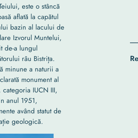
Teiului, este o stâncă
asă aflată la capătul
lui bazin al lacului de
are Izvorul Muntelui,
it de-a lungul
Re
torului râu Bistrița.
ă minune a naturii a
eclarată monument al
, categoria IUCN III,
in anul 1951,
mente având statut de
ație geologică.