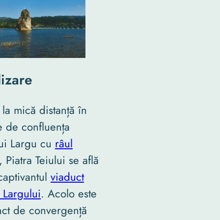
lizare
 la mică distanță în
 de confluența
ui Largu cu
râul
, Piatra Teiului se află
captivantul
viaduct
 Largului
. Acolo este
ct de convergență