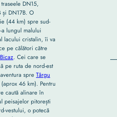
 traseele DN15,
 și DN17B. O
rie (44 km) spre sud-
e-a lungul malului
l lacului cristalin, îi va
e pe călători către
Bicaz
. Cei care se
ă pe ruta de nord-est
 aventura spre
Târgu
(aprox 46 km). Pentru
re caută alinare în
l peisajelor pitorești
rd-vestului, o potecă