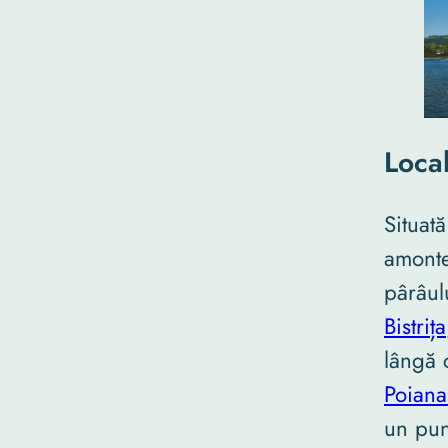
Loca
Situată
amonte
pârâul
Bistrița
lângă 
Poiana
un pun