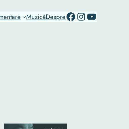
RO-mondo's Facebook page
RO-mondo's Instagram Profile
RO-mondo's Youtube channel
mentare
Muzică
Despre