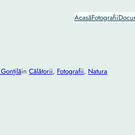
Acasă
Fotografii
Docu
 Gonțilă
in
Călătorii
, 
Fotografii
, 
Natura