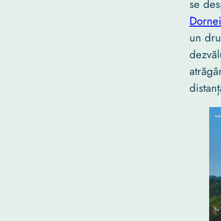
se de
Dorne
un dru
dezvăl
atrăgâ
distan