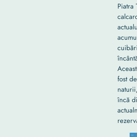
Piatra 
calcaro
actualu
acumul
cuibăr
încântă
Aceast
fost d
naturii
încă d
actual
rezerv