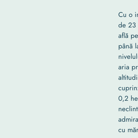
Cu o i
de 23 
află p
până l
nivelul
aria pr
altitu
cuprin
0,2 hec
neclint
admira
cu măr