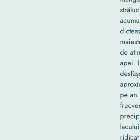
străluc
acumul
dictea
maiest
de ati
apei. 
desfăș
aproxi
pe an.
frecve
precipi
lacului
ridicat