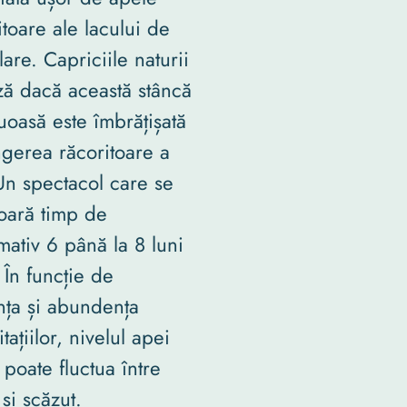
itoare ale lacului de
are. Capriciile naturii
ză dacă această stâncă
uoasă este îmbrățișată
ngerea răcoritoare a
Un spectacol care se
oară timp de
mativ 6 până la 8 luni
 În funcție de
nța și abundența
tațiilor, nivelul apei
 poate fluctua între
 și scăzut.