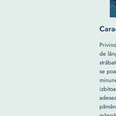
Carac
Privin
de lân
străbat
se poa
minune
izbitoa
adesea
pământ
mângâi