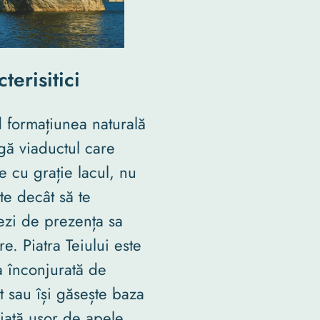
terisitici
d formațiunea naturală
gă viaductul care
e cu grație lacul, nu
te decât să te
zi de prezența sa
re. Piatra Teiului este
 înconjurată de
 sau își găsește baza
ată ușor de apele