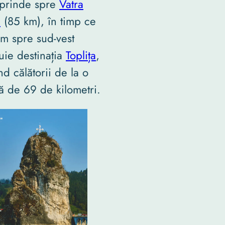
sprinde spre
Vatra
i
(85 km), în timp ce
m spre sud-vest
uie destinația
Toplița
,
nd călătorii de la o
ță de 69 de kilometri.