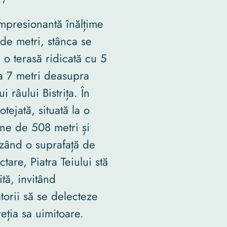
mpresionantă înălțime
de metri, stânca se
e o terasă ridicată cu 5
a 7 metri deasupra
ui râului Bistrița. În
otejată, situată la o
dine de 508 metri și
zând o suprafață de
tare, Piatra Teiului stă
ită, invitând
torii să se delecteze
eția sa uimitoare.