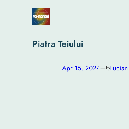
Skip
to
content
Piatra Teiului
Apr 15, 2024
—
Lucian
by