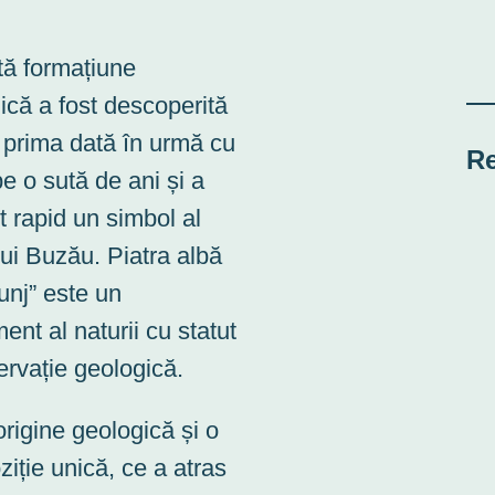
ă formațiune
ică a fost descoperită
 prima dată în urmă cu
R
e o sută de ani și a
t rapid un simbol al
lui Buzău. Piatra albă
unj” este un
nt al naturii cu statut
ervație geologică.
origine geologică și o
iție unică, ce a atras