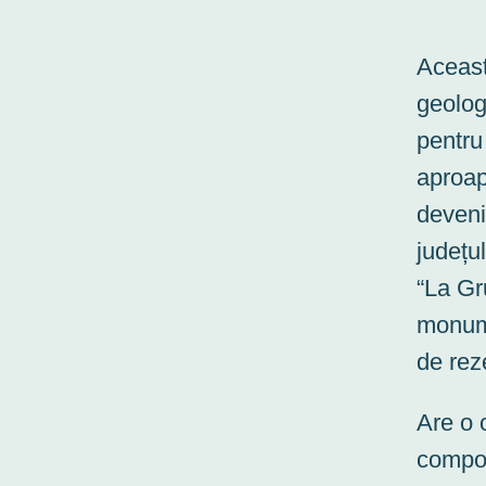
Aceast
geolog
pentru
aproap
deveni
județu
“La Gr
monume
de rez
Are o 
compoz