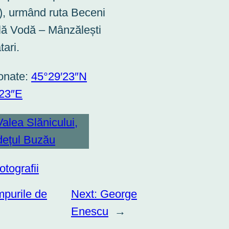
), urmând ruta Beceni
ilă Vodă – Mânzălești
tari.
onate:
45°29′23″N
′23″E
fotografii
purile de
Next:
George
Enescu
→