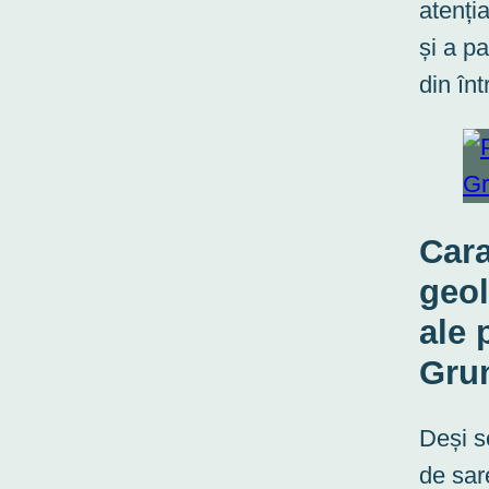
atenți
și a p
din în
Cara
geol
ale 
Gru
Deși 
de sar