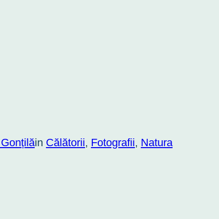
 Gonțilă
in
Călătorii
, 
Fotografii
, 
Natura