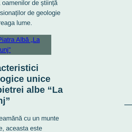
a oamenilor de știință
asionaților de geologie
treaga lume.
cteristici
ogice unice
pietrei albe “La
nj”
seamănă cu un munte
e, aceasta este