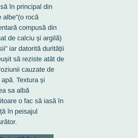
ă în principal din
 albe”(o rocă
entară compusă din
t de calciu și argilă)
ii” iar datorită durității
eușit să reziste atât de
roziunii cauzate de
 apă. Textura și
ea sa albă
itoare o fac să iasă în
ță în peisajul
urător.