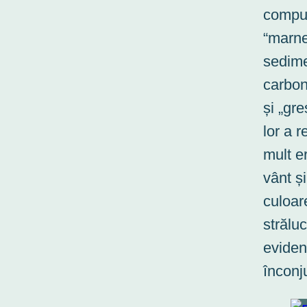
compus
“marne
sedim
carbona
și „gres
lor a r
mult e
vânt și
culoar
străluc
eviden
înconj