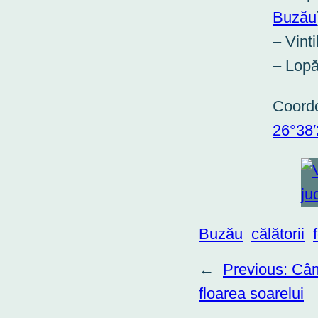
Buzău
– Vint
– Lopă
Coord
26°38
Buzău
călătorii
←
Previous:
Câm
floarea soarelui