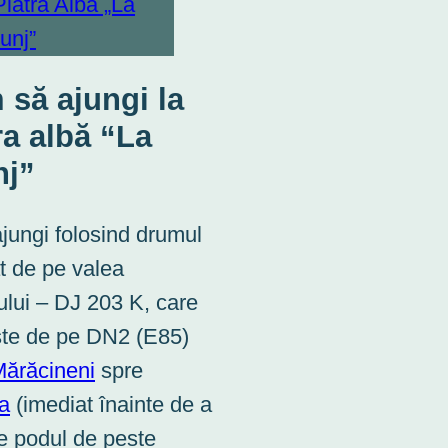
să ajungi la
ra albă “La
nj”
ajungi folosind drumul
at de pe valea
ului – DJ 203 K, care
te de pe DN2 (E85)
ărăcineni
spre
a
(imediat înainte de a
pe podul de peste