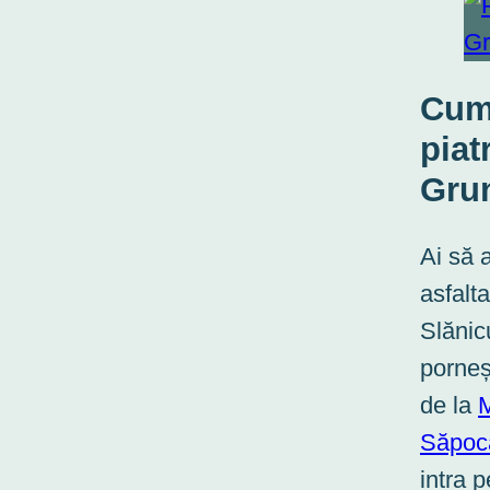
Cum 
piat
Gru
Ai să 
asfalt
Slănic
porneș
de la
M
Săpoc
intra 