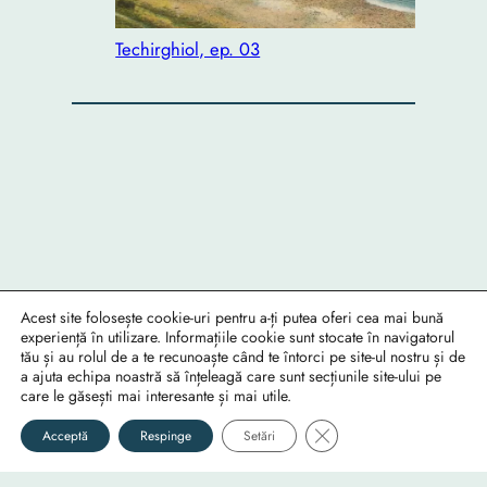
Techirghiol, ep. 03
Acest site folosește cookie-uri pentru a-ți putea oferi cea mai bună
experiență în utilizare. Informațiile cookie sunt stocate în navigatorul
Foto
Video
Audio
tău și au rolul de a te recunoaște când te întorci pe site-ul nostru și de
a ajuta echipa noastră să înțeleagă care sunt secțiunile site-ului pe
Fotografii
Documentare
Muzică
care le găsești mai interesante și mai utile.
Info
Utile
Social
Close GDPR Cookie Ban
Acceptă
Respinge
Setări
RO-mondo's Facebook page
Despre
Confidențialitate