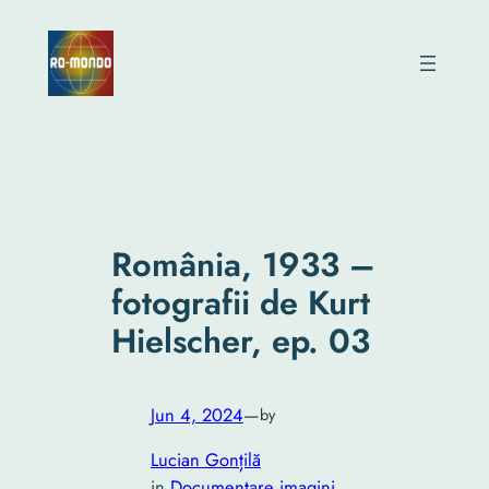
Skip
to
content
România, 1933 –
fotografii de Kurt
Hielscher, ep. 03
Jun 4, 2024
—
by
Lucian Gonțilă
in
Documentare imagini