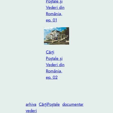
Poștale și
Vederi din
România,
ep. 01
Cărți
Poștale și
Vederi din
România,
ep. 02
arhiva
CărțiPoștale
documentar
vederi