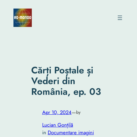
Skip
to
content
Cărți Poștale și
Vederi din
România, ep. 03
Apr 10, 2024
—
by
Lucian Gonțilă
in
Documentare imagini