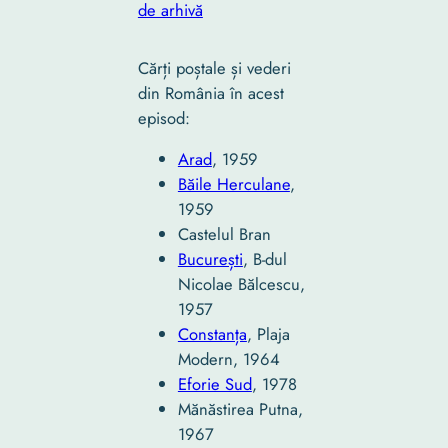
de arhivă
Cărți poștale și vederi
din România în acest
episod:
Arad
, 1959
Băile Herculane
,
1959
Castelul Bran
București
, B-dul
Nicolae Bălcescu,
1957
Constanța
, Plaja
Modern, 1964
Eforie Sud
, 1978
Mănăstirea Putna,
1967