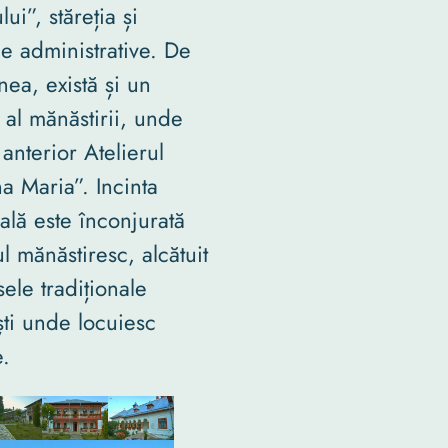
ui”, stăreția și
le administrative. De
ea, există și un
al mănăstirii, unde
anterior Atelierul
a Maria”. Incinta
lă este înconjurată
l mănăstiresc, alcătuit
sele tradiționale
ști unde locuiesc
e.