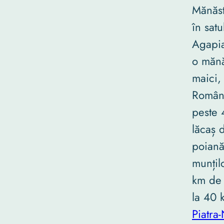
Mănăst
în sat
Agapia
o mănă
maici,
Români
peste 
lăcaș d
poiană
munțil
km de
la 40 
Piatra