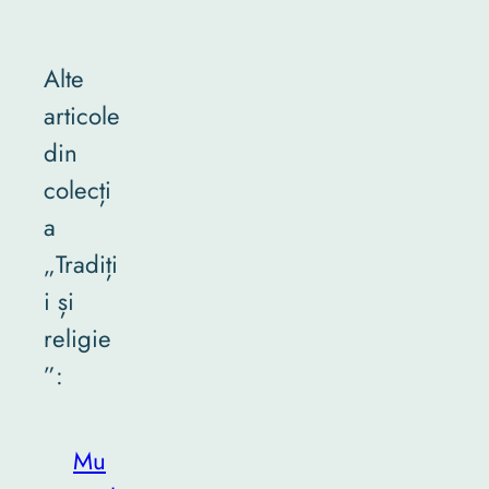
Alte
articole
din
colecți
a
„Tradiți
i și
religie
”:
Mu