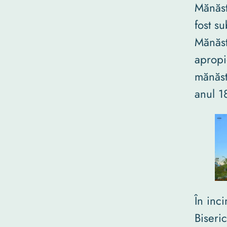
Mănăsti
fost s
Mănăst
apropi
mănăst
anul 1
În inci
Biseri