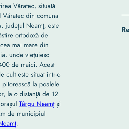
irea Văratec, situată
ul Văratec din comuna
, județul Neamț, este
Re
stire ortodoxă de
 cea mai mare din
a, unde viețuiesc
400 de maici. Acest
e cult este situat într-o
 pitorească la poalele
or, la o distanță de 12
 orașul
Târgu Neamț
și
km de municipiul
-Neamț
.