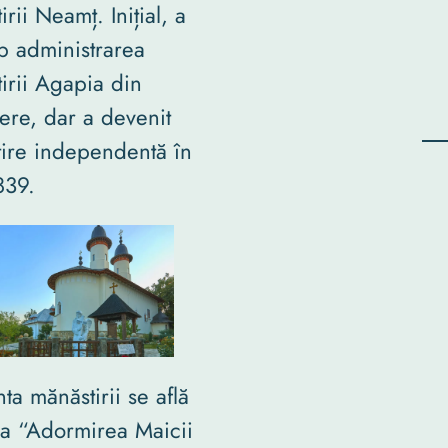
rii Neamț. Inițial, a
ub administrarea
irii Agapia din
ere, dar a devenit
ire independentă în
839.
nta mănăstirii se află
ca “Adormirea Maicii