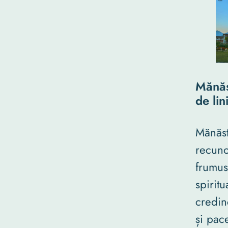
Mănăs
de lini
Mănăst
recuno
frumus
spirit
credinc
și pac