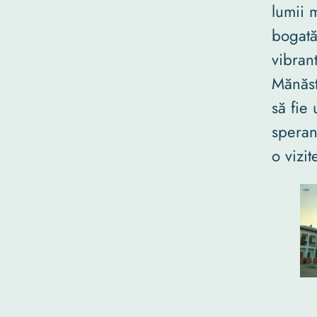
lumii 
bogată
vibran
Mănăst
să fie
speran
o vizit