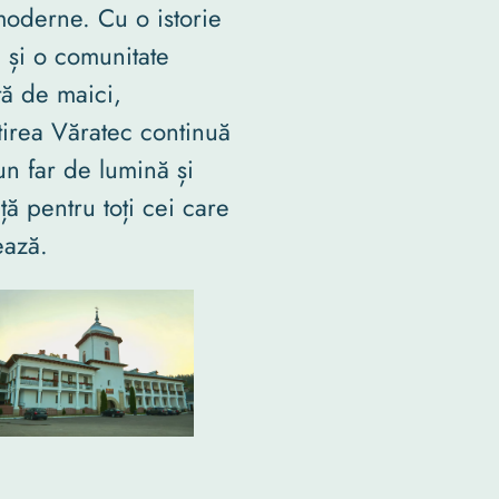
moderne. Cu o istorie
 și o comunitate
tă de maici,
irea Văratec continuă
 un far de lumină și
ță pentru toți cei care
ează.