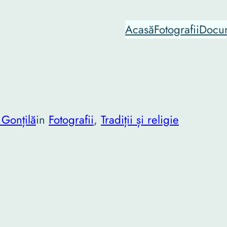
Acasă
Fotografii
Docu
 Gonțilă
in
Fotografii
, 
Tradiții și religie