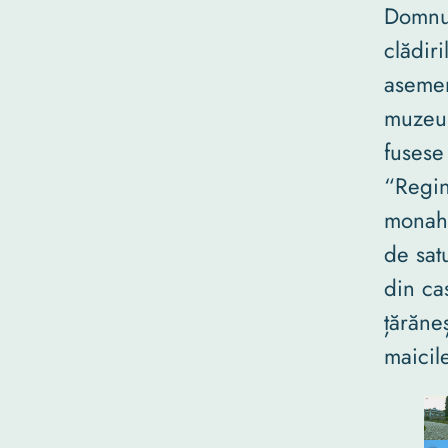
Domnul
clădiri
asemen
muzeu 
fusese 
“Regin
monaha
de satu
din ca
țărăne
maicil