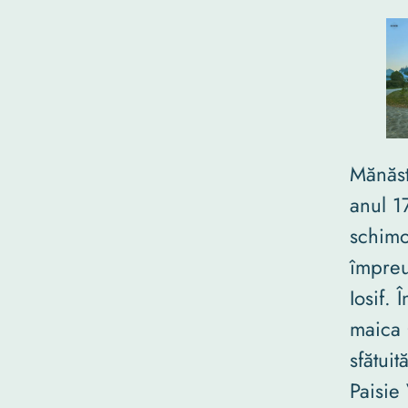
Mănăst
anul 1
schimo
împreu
Iosif. 
maica 
sfătui
Paisie 