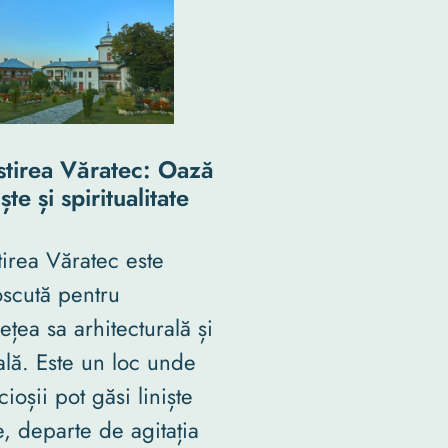
tirea Văratec: Oază
ște și spiritualitate
irea Văratec este
scută pentru
ețea sa arhitecturală și
uală. Este un loc unde
ioșii pot găsi liniște
e, departe de agitația