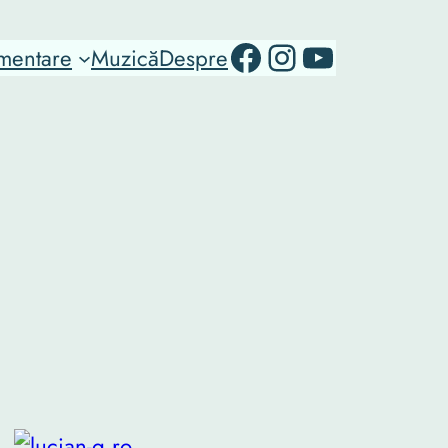
RO-mondo's Facebook page
RO-mondo's Instagram Profile
RO-mondo's Youtube channel
mentare
Muzică
Despre