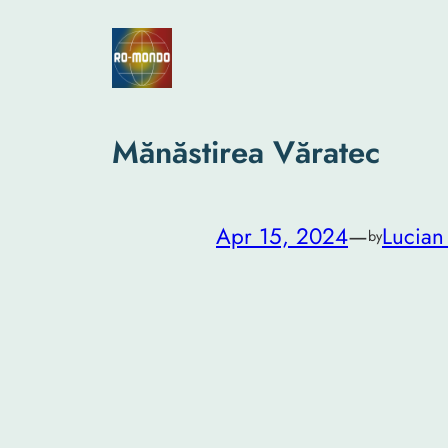
Skip
to
content
Mănăstirea Văratec
Apr 15, 2024
—
Lucian
by