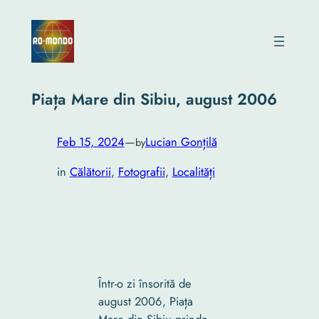
Skip
to
content
Piața Mare din Sibiu, august 2006
Feb 15, 2024
—
Lucian Gonțilă
by
in
Călătorii
, 
Fotografii
, 
Localități
Într-o zi însorită de
august 2006, Piața
Mare din Sibiu prinde