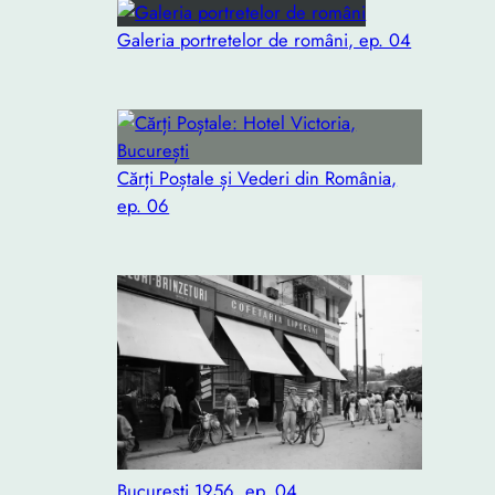
Galeria portretelor de români, ep. 04
Cărți Poștale și Vederi din România,
ep. 06
București 1956, ep. 04