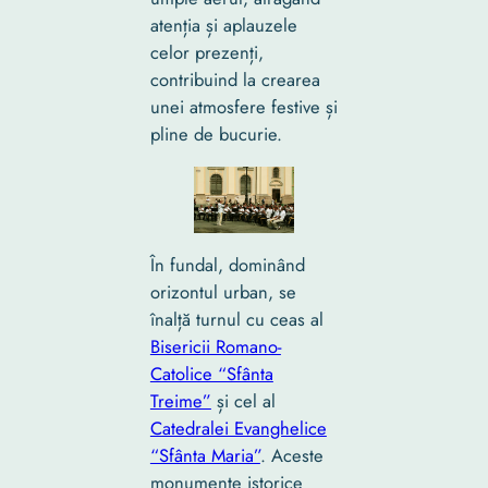
atenția și aplauzele
celor prezenți,
contribuind la crearea
unei atmosfere festive și
pline de bucurie.
În fundal, dominând
orizontul urban, se
înalță turnul cu ceas al
Bisericii Romano-
Catolice “Sfânta
Treime”
și cel al
Catedralei Evanghelice
“Sfânta Maria”
. Aceste
monumente istorice